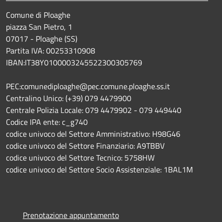
Comune di Ploaghe
piazza San Pietro, 1
07017 - Ploaghe (SS)
Partita IVA: 00253310908
IBAN:IT38Y0100003245522300305769
PEC:comunediploaghe@pec.comune.ploaghe.ss.it
Centralino Unico: (+39) 079 4479900
Centrale Polizia Locale: 079 4479902 - 079 449440
Codice IPA ente: c_g740
codice univoco del Settore Amministrativo: H98G46
codice univoco del Settore Finanziario: A9TBBV
codice univoco del Settore Tecnico: 5758HW
codice univoco del Settore Socio Assistenziale: 1BAL1M
Prenotazione appuntamento