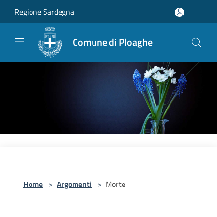
Salta al contenuto principale
Regione Sardegna
Comune di Ploaghe
Home
>
Argomenti
>
Morte