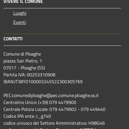
VIVERE IL COMUNE
Luoghi
Eventi
CONTATTI
Comune di Ploaghe
piazza San Pietro, 1
07017 - Ploaghe (SS)
Partita IVA: 00253310908
IBAN:IT38Y0100003245522300305769
PEC:comunediploaghe@pec.comune.ploaghe.ss.it
Centralino Unico: (+39) 079 4479900
Centrale Polizia Locale: 079 4479902 - 079 449440
Codice IPA ente: c_g740
codice univoco del Settore Amministrativo: H98G46