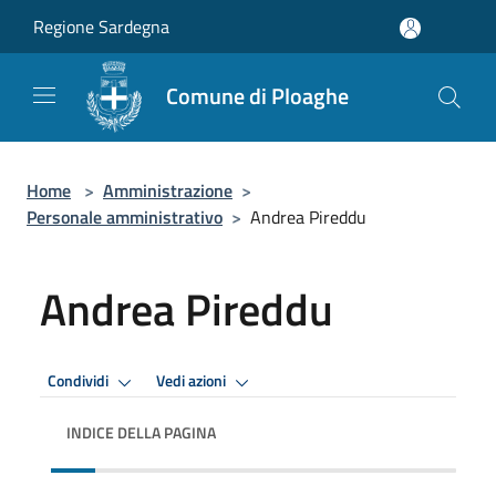
Salta al contenuto principale
Regione Sardegna
Comune di Ploaghe
Home
>
Amministrazione
>
Personale amministrativo
>
Andrea Pireddu
Andrea Pireddu
Condividi
Vedi azioni
INDICE DELLA PAGINA