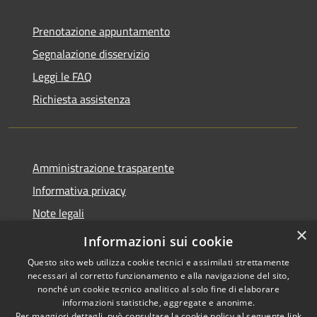
Prenotazione appuntamento
Segnalazione disservizio
Leggi le FAQ
Richiesta assistenza
Amministrazione trasparente
Informativa privacy
Note legali
×
Dichiarazione di accessibilità
Informazioni sui cookie
Questo sito web utilizza cookie tecnici e assimilati strettamente
necessari al corretto funzionamento e alla navigazione del sito,
nonché un cookie tecnico analitico al solo fine di elaborare
informazioni statistiche, aggregate e anonime.
RSS
Copyright © 2026 • Comune di
Per maggiori dettagli, può consultare la cookie policy al seguente
link