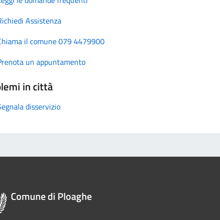
Richiedi Assistenza
Chiama il comune 079 4479900
Prenota un appuntamento
lemi in città
Segnala disservizio
Comune di Ploaghe