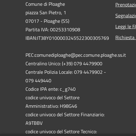
Comune di Ploaghe
Prenotaz
piazza San Pietro, 1
Segnalazi
07017 - Ploaghe (SS)
Leggi le 
Partita IVA: 00253310908
Richiesta
IBAN:IT38Y0100003245522300305769
PEC:comunediploaghe@pec.comune.ploaghe.ss.it
Centralino Unico: (+39) 079 4479900
Centrale Polizia Locale: 079 4479902 -
079 449440
Codice IPA ente: c_g740
codice univoco del Settore
Amministrativo: H98G46
codice univoco del Settore Finanziario:
A9TBBV
codice univoco del Settore Tecnico: