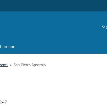
Seg
il Comune
menti
>
San Pietro Apostolo
0:47