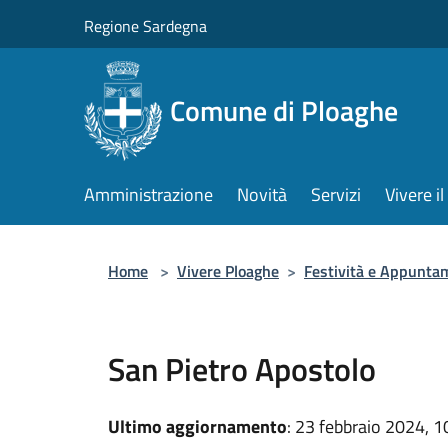
Salta al contenuto principale
Regione Sardegna
Comune di Ploaghe
Amministrazione
Novità
Servizi
Vivere 
Home
>
Vivere Ploaghe
>
Festività e Appunta
San Pietro Apostolo
Ultimo aggiornamento
: 23 febbraio 2024, 1