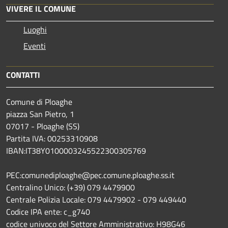
VIVERE IL COMUNE
Luoghi
Eventi
CONTATTI
Comune di Ploaghe
piazza San Pietro, 1
07017 - Ploaghe (SS)
Partita IVA: 00253310908
IBAN:IT38Y0100003245522300305769
PEC:comunediploaghe@pec.comune.ploaghe.ss.it
Centralino Unico: (+39) 079 4479900
Centrale Polizia Locale: 079 4479902 - 079 449440
Codice IPA ente: c_g740
codice univoco del Settore Amministrativo: H98G46