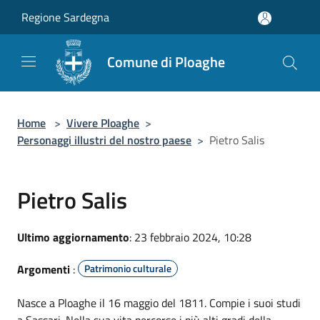
Salta al contenuto principale
Regione Sardegna
Comune di Ploaghe
Home
>
Vivere Ploaghe
>
Personaggi illustri del nostro paese
>
Pietro Salis
Pietro Salis
Ultimo aggiornamento
: 23 febbraio 2024, 10:28
Argomenti
:
Patrimonio culturale
Nasce a Ploaghe il 16 maggio del 1811. Compie i suoi studi
a Sassari. Nella sua vita percorse i più alti gradi della