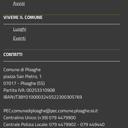
Avvisi
VIVERE IL COMUNE
Luoghi
Eventi
CONTATTI
Comune di Ploaghe
piazza San Pietro, 1
07017 - Ploaghe (SS)
Partita IVA: 00253310908
IBAN:IT38Y0100003245522300305769
PEC:comunediploaghe@pec.comune.ploaghe.ss.it
Centralino Unico: (+39) 079 4479900
Centrale Polizia Locale: 079 4479902 - 079 449440