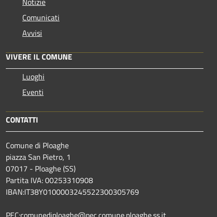
Notizie
Comunicati
Avvisi
VIVERE IL COMUNE
Luoghi
Eventi
CONTATTI
Comune di Ploaghe
piazza San Pietro, 1
07017 - Ploaghe (SS)
Partita IVA: 00253310908
IBAN:IT38Y0100003245522300305769
PEC:comunediploaghe@pec.comune.ploaghe.ss.it