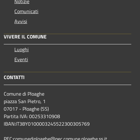
Notizie
Comunicati
Avvisi
VIVERE IL COMUNE
Luoghi
Eventi
CONTATTI
Comune di Ploaghe
piazza San Pietro, 1
07017 - Ploaghe (SS)
Partita IVA: 00253310908
IBAN:IT38Y0100003245522300305769
PEC:comunediploaghe@pec.comune.ploaghe.ss.it