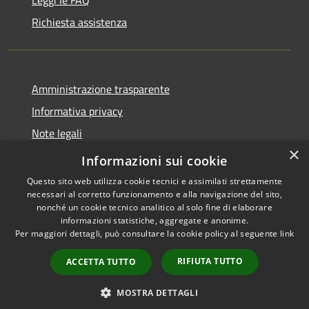
Leggi le FAQ
Richiesta assistenza
Amministrazione trasparente
Informativa privacy
Note legali
×
Dichiarazione di accessibilità
Informazioni sui cookie
Questo sito web utilizza cookie tecnici e assimilati strettamente
necessari al corretto funzionamento e alla navigazione del sito,
nonché un cookie tecnico analitico al solo fine di elaborare
informazioni statistiche, aggregate e anonime.
RSS
Copyright © 2026 • Comune di
Per maggiori dettagli, può consultare la cookie policy al seguente
link
Accessibilità
Ploaghe • Powered by
Privacy
Municipium
Accesso
•
RIFIUTA TUTTO
ACCETTA TUTTO
Cookie
redazione
Mappa del sito
MOSTRA DETTAGLI