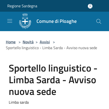
Salta al contenuto principale
Regione Sardegna
Comune di Ploaghe
Home
>
Novità
>
Avvisi
>
Sportello linguistico - Limba Sarda - Avviso nuova sede
Sportello linguistico -
Limba Sarda - Avviso
nuova sede
Limba sarda