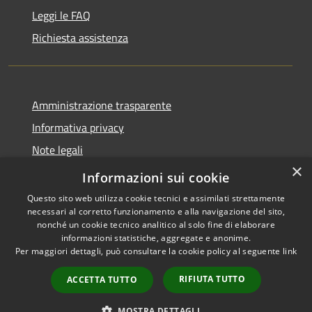
Leggi le FAQ
Richiesta assistenza
Amministrazione trasparente
Informativa privacy
Note legali
×
Dichiarazione di accessibilità
Informazioni sui cookie
Questo sito web utilizza cookie tecnici e assimilati strettamente
necessari al corretto funzionamento e alla navigazione del sito,
nonché un cookie tecnico analitico al solo fine di elaborare
informazioni statistiche, aggregate e anonime.
RSS
Copyright © 2026 • Comune di
Per maggiori dettagli, può consultare la cookie policy al seguente
link
Accessibilità
Ploaghe • Powered by
Privacy
Municipium
Accesso
•
RIFIUTA TUTTO
ACCETTA TUTTO
Cookie
redazione
Mappa del sito
MOSTRA DETTAGLI