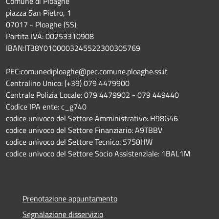
Comune di Ploaghe
piazza San Pietro, 1
07017 - Ploaghe (SS)
Partita IVA: 00253310908
IBAN:IT38Y0100003245522300305769
PEC:comunediploaghe@pec.comune.ploaghe.ss.it
Centralino Unico: (+39) 079 4479900
Centrale Polizia Locale: 079 4479902 - 079 449440
Codice IPA ente: c_g740
codice univoco del Settore Amministrativo: H98G46
codice univoco del Settore Finanziario: A9TBBV
codice univoco del Settore Tecnico: 5758HW
codice univoco del Settore Socio Assistenziale: 1BAL1M
Prenotazione appuntamento
Segnalazione disservizio