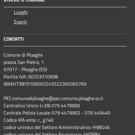
Luoghi
Eventi
CONTATTI
Comune di Ploaghe
piazza San Pietro, 1
07017 - Ploaghe (SS)
Partita IVA: 00253310908
IBAN:IT38Y0100003245522300305769
PEC:comunediploaghe@pec.comune.ploaghe.ss.it
Centralino Unico: (+39) 079 4479900
Centrale Polizia Locale: 079 4479902 - 079 449440
Codice IPA ente: c_g740
codice univoco del Settore Amministrativo: H98G46
codice univoco del Settore Finanziario: A9TBBV