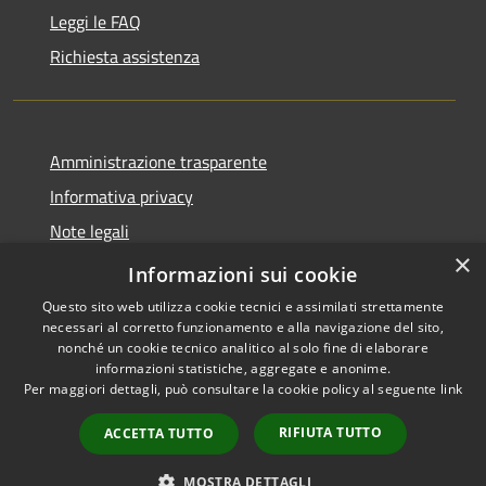
Leggi le FAQ
Richiesta assistenza
Amministrazione trasparente
Informativa privacy
Note legali
×
Dichiarazione di accessibilità
Informazioni sui cookie
Questo sito web utilizza cookie tecnici e assimilati strettamente
necessari al corretto funzionamento e alla navigazione del sito,
nonché un cookie tecnico analitico al solo fine di elaborare
informazioni statistiche, aggregate e anonime.
RSS
Copyright © 2026 • Comune di
Per maggiori dettagli, può consultare la cookie policy al seguente
link
Accessibilità
Ploaghe • Powered by
Privacy
Municipium
Accesso
•
RIFIUTA TUTTO
ACCETTA TUTTO
Cookie
redazione
Mappa del sito
MOSTRA DETTAGLI