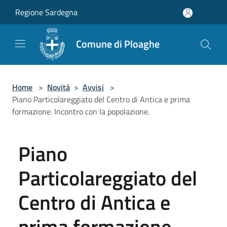
Salta al contenuto principale
Regione Sardegna
Comune di Ploaghe
Home
>
Novità
>
Avvisi
>
Piano Particolareggiato del Centro di Antica e prima
formazione. Incontro con la popolazione.
Piano
Particolareggiato del
Centro di Antica e
prima formazione.