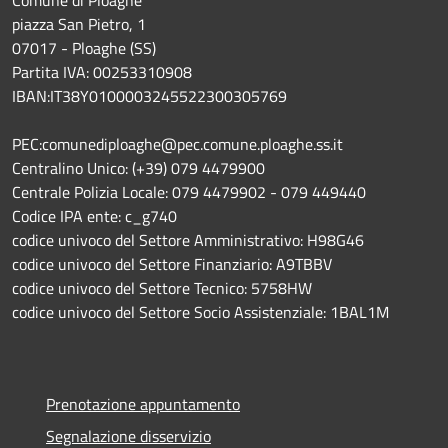
Comune di Ploaghe
piazza San Pietro, 1
07017 - Ploaghe (SS)
Partita IVA: 00253310908
IBAN:IT38Y0100003245522300305769
PEC:comunediploaghe@pec.comune.ploaghe.ss.it
Centralino Unico: (+39) 079 4479900
Centrale Polizia Locale: 079 4479902 - 079 449440
Codice IPA ente: c_g740
codice univoco del Settore Amministrativo: H98G46
codice univoco del Settore Finanziario: A9TBBV
codice univoco del Settore Tecnico: 5758HW
codice univoco del Settore Socio Assistenziale: 1BAL1M
Prenotazione appuntamento
Segnalazione disservizio