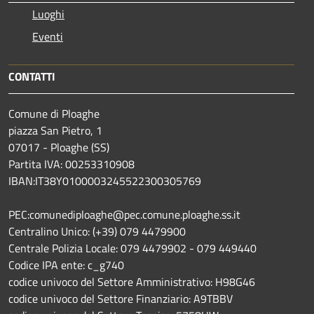
Luoghi
Eventi
CONTATTI
Comune di Ploaghe
piazza San Pietro, 1
07017 - Ploaghe (SS)
Partita IVA: 00253310908
IBAN:IT38Y0100003245522300305769
PEC:comunediploaghe@pec.comune.ploaghe.ss.it
Centralino Unico: (+39) 079 4479900
Centrale Polizia Locale: 079 4479902 - 079 449440
Codice IPA ente: c_g740
codice univoco del Settore Amministrativo: H98G46
codice univoco del Settore Finanziario: A9TBBV