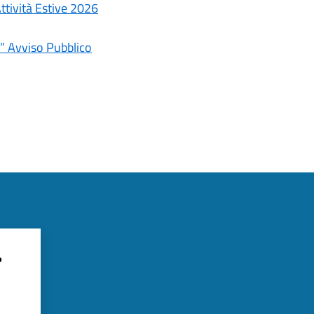
ttività Estive 2026
u” Avviso Pubblico
?