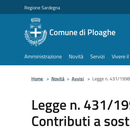
Salta al contenuto principale
Regione Sardegna
Comune di Ploaghe
Amministrazione
Novità
Servizi
Vivere 
Home
>
Novità
>
Avvisi
>
Legge n. 431/1998-
Legge n. 431/19
Contributi a sos