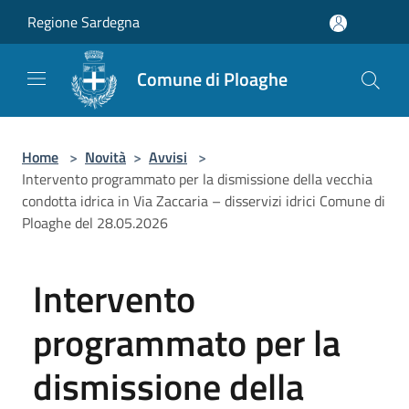
Salta al contenuto principale
Regione Sardegna
Comune di Ploaghe
Home
>
Novità
>
Avvisi
>
Intervento programmato per la dismissione della vecchia
condotta idrica in Via Zaccaria – disservizi idrici Comune di
Ploaghe del 28.05.2026
Intervento
programmato per la
dismissione della