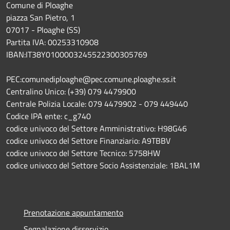
Comune di Ploaghe
piazza San Pietro, 1
07017 - Ploaghe (SS)
Partita IVA: 00253310908
IBAN:IT38Y0100003245522300305769
PEC:comunediploaghe@pec.comune.ploaghe.ss.it
Centralino Unico: (+39) 079 4479900
Centrale Polizia Locale: 079 4479902 - 079 449440
Codice IPA ente: c_g740
codice univoco del Settore Amministrativo: H98G46
codice univoco del Settore Finanziario: A9TBBV
codice univoco del Settore Tecnico: 5758HW
codice univoco del Settore Socio Assistenziale: 1BAL1M
Prenotazione appuntamento
Segnalazione disservizio