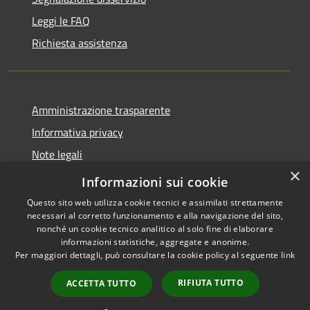
Leggi le FAQ
Richiesta assistenza
Amministrazione trasparente
Informativa privacy
Note legali
×
Dichiarazione di accessibilità
Informazioni sui cookie
Questo sito web utilizza cookie tecnici e assimilati strettamente
necessari al corretto funzionamento e alla navigazione del sito,
nonché un cookie tecnico analitico al solo fine di elaborare
informazioni statistiche, aggregate e anonime.
RSS
Copyright © 2026 • Comune di
Per maggiori dettagli, può consultare la cookie policy al seguente
link
Accessibilità
Ploaghe • Powered by
Privacy
Municipium
Accesso
•
RIFIUTA TUTTO
ACCETTA TUTTO
Cookie
redazione