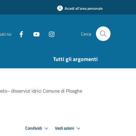
Accedi all'area personale
uici su
Cerca
Tutti gli argomenti
osto– disservizi idrici Comune di Ploaghe
Condividi
Vedi azioni