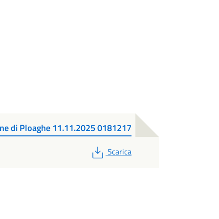
une di Ploaghe 11.11.2025 0181217
PDF
Scarica