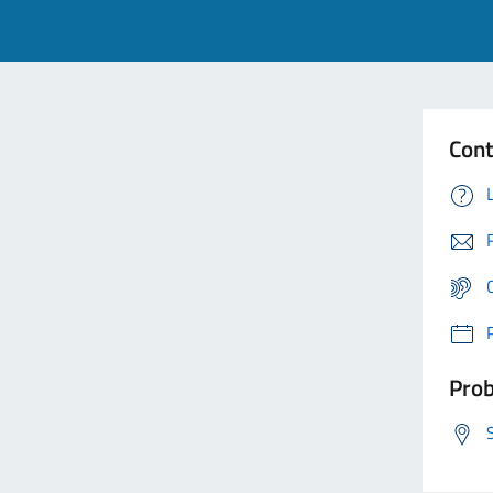
Cont
Prob