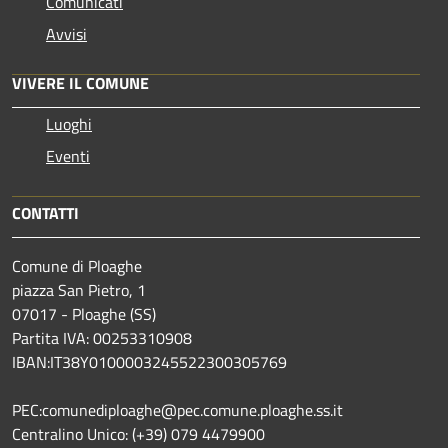
Comunicati
Avvisi
VIVERE IL COMUNE
Luoghi
Eventi
CONTATTI
Comune di Ploaghe
piazza San Pietro, 1
07017 - Ploaghe (SS)
Partita IVA: 00253310908
IBAN:IT38Y0100003245522300305769
PEC:comunediploaghe@pec.comune.ploaghe.ss.it
Centralino Unico: (+39) 079 4479900