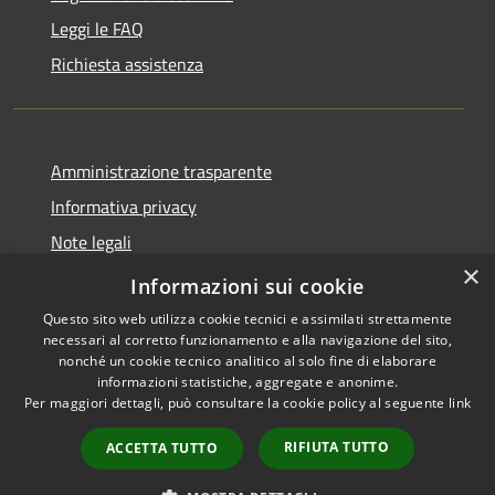
Leggi le FAQ
Richiesta assistenza
Amministrazione trasparente
Informativa privacy
Note legali
×
Dichiarazione di accessibilità
Informazioni sui cookie
Questo sito web utilizza cookie tecnici e assimilati strettamente
necessari al corretto funzionamento e alla navigazione del sito,
nonché un cookie tecnico analitico al solo fine di elaborare
informazioni statistiche, aggregate e anonime.
RSS
Copyright © 2026 • Comune di
Per maggiori dettagli, può consultare la cookie policy al seguente
link
Accessibilità
Ploaghe • Powered by
Privacy
Municipium
Accesso
•
RIFIUTA TUTTO
ACCETTA TUTTO
Cookie
redazione