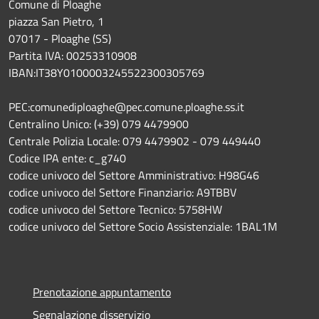
Comune di Ploaghe
piazza San Pietro, 1
07017 - Ploaghe (SS)
Partita IVA: 00253310908
IBAN:IT38Y0100003245522300305769
PEC:comunediploaghe@pec.comune.ploaghe.ss.it
Centralino Unico: (+39) 079 4479900
Centrale Polizia Locale: 079 4479902 - 079 449440
Codice IPA ente: c_g740
codice univoco del Settore Amministrativo: H98G46
codice univoco del Settore Finanziario: A9TBBV
codice univoco del Settore Tecnico: 5758HW
codice univoco del Settore Socio Assistenziale: 1BAL1M
Prenotazione appuntamento
Segnalazione disservizio