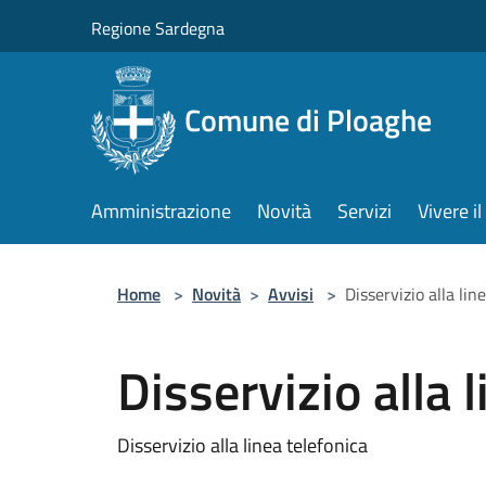
Salta al contenuto principale
Regione Sardegna
Comune di Ploaghe
Amministrazione
Novità
Servizi
Vivere 
Home
>
Novità
>
Avvisi
>
Disservizio alla lin
Disservizio alla 
Disservizio alla linea telefonica