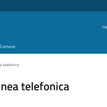
Seg
il Comune
ea telefonica
linea telefonica