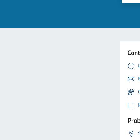
Cont
Prob