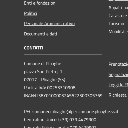
Enti e fondazioni
Appalti pu
Politici
Catasto e
Personale Amministrativo
Turismo
Mobilità e
Documenti e dati
CONTATTI
Comune di Ploaghe
Prenotaz
piazza San Pietro, 1
Segnalazi
07017 - Ploaghe (SS)
Leggi le 
Partita IVA: 00253310908
Richiesta
IBAN:IT38Y0100003245522300305769
PEC:comunediploaghe@pec.comune.ploaghe.ss.it
Centralino Unico: (+39) 079 4479900
Centrale Polizia Locale: 079 4479902 -