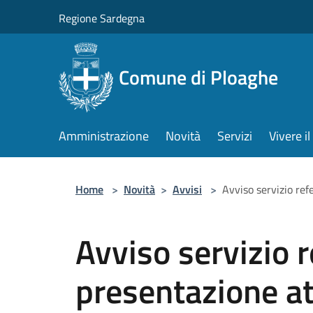
Salta al contenuto principale
Regione Sardegna
Comune di Ploaghe
Amministrazione
Novità
Servizi
Vivere 
Home
>
Novità
>
Avvisi
>
Avviso servizio ref
Avviso servizio r
presentazione a