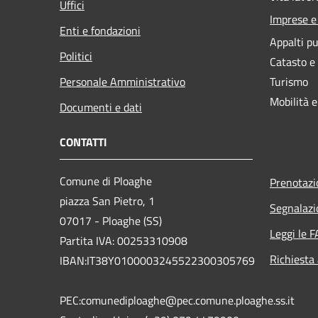
Uffici
Imprese 
Enti e fondazioni
Appalti pu
Politici
Catasto e
Personale Amministrativo
Turismo
Mobilità e
Documenti e dati
CONTATTI
Comune di Ploaghe
Prenotaz
piazza San Pietro, 1
Segnalazi
07017 - Ploaghe (SS)
Leggi le 
Partita IVA: 00253310908
Richiesta
IBAN:IT38Y0100003245522300305769
PEC:comunediploaghe@pec.comune.ploaghe.ss.it