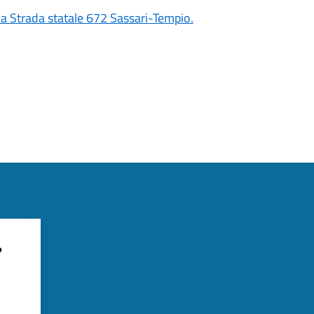
la Strada statale 672 Sassari-Tempio.
?