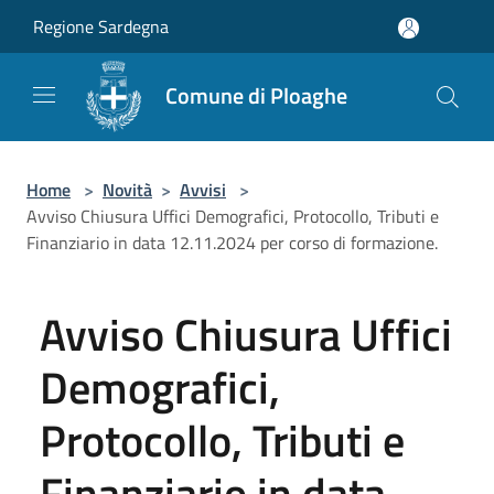
Salta al contenuto principale
Regione Sardegna
Comune di Ploaghe
Home
>
Novità
>
Avvisi
>
Avviso Chiusura Uffici Demografici, Protocollo, Tributi e
Finanziario in data 12.11.2024 per corso di formazione.
Avviso Chiusura Uffici
Demografici,
Protocollo, Tributi e
Finanziario in data