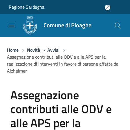
Salta al contenuto principale
Regione Sardegna
Comune di Ploaghe
Home
>
Novità
>
Avvisi
>
Assegnazione contributi alle ODV e alle APS per la
realizzazione di interventi in favore di persone affette da
Alzheimer
Assegnazione
contributi alle ODV e
alle APS per la