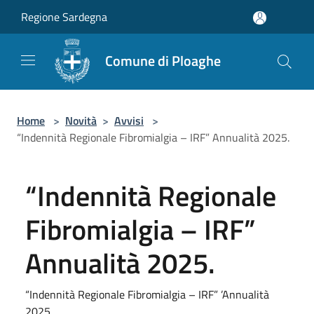
Salta al contenuto principale
Regione Sardegna
Comune di Ploaghe
Home
>
Novità
>
Avvisi
>
“Indennità Regionale Fibromialgia – IRF” Annualità 2025.
“Indennità Regionale
Fibromialgia – IRF”
Annualità 2025.
“Indennità Regionale Fibromialgia – IRF” ’Annualità
2025.