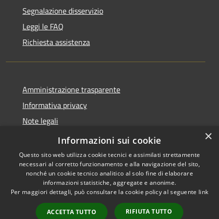
Segnalazione disservizio
Leggi le FAQ
Richiesta assistenza
Amministrazione trasparente
Informativa privacy
Note legali
×
Dichiarazione di accessibilità
Informazioni sui cookie
Questo sito web utilizza cookie tecnici e assimilati strettamente
necessari al corretto funzionamento e alla navigazione del sito,
nonché un cookie tecnico analitico al solo fine di elaborare
informazioni statistiche, aggregate e anonime.
RSS
Copyright © 2026 • Comune di
Per maggiori dettagli, può consultare la cookie policy al seguente
link
Accessibilità
Ploaghe • Powered by
Privacy
Municipium
Accesso
•
RIFIUTA TUTTO
ACCETTA TUTTO