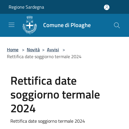
Salta al contenuto principale
Regione Sardegna
Comune di Ploaghe
Home
>
Novità
>
Avvisi
>
Rettifica date soggiorno termale 2024
Rettifica date
soggiorno termale
2024
Rettifica date soggiorno termale 2024