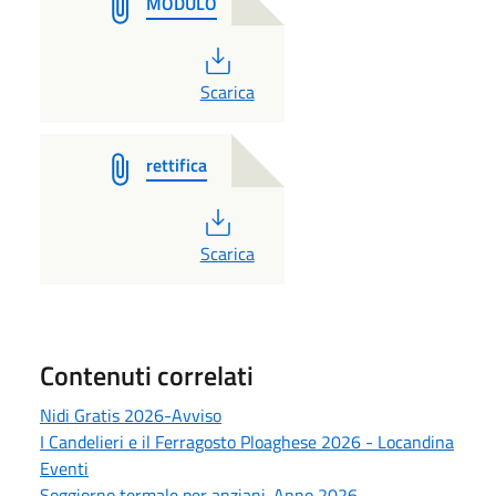
MODULO
PDF
Scarica
rettifica
PDF
Scarica
Contenuti correlati
Nidi Gratis 2026-Avviso
I Candelieri e il Ferragosto Ploaghese 2026 - Locandina
Eventi
Soggiorno termale per anziani. Anno 2026.