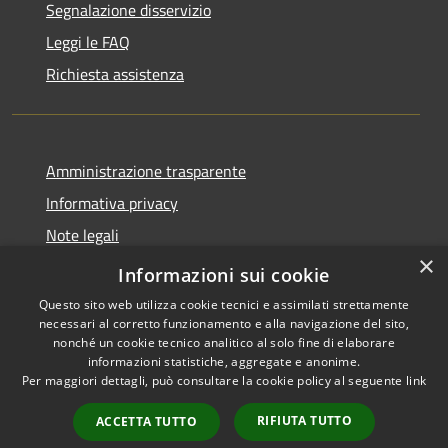
Segnalazione disservizio
Leggi le FAQ
Richiesta assistenza
Amministrazione trasparente
Informativa privacy
Note legali
×
Dichiarazione di accessibilità
Informazioni sui cookie
Questo sito web utilizza cookie tecnici e assimilati strettamente
necessari al corretto funzionamento e alla navigazione del sito,
nonché un cookie tecnico analitico al solo fine di elaborare
informazioni statistiche, aggregate e anonime.
RSS
Copyright © 2026 • Comune di
Per maggiori dettagli, può consultare la cookie policy al seguente
link
Accessibilità
Ploaghe • Powered by
Privacy
Municipium
Accesso
•
RIFIUTA TUTTO
ACCETTA TUTTO
Cookie
redazione