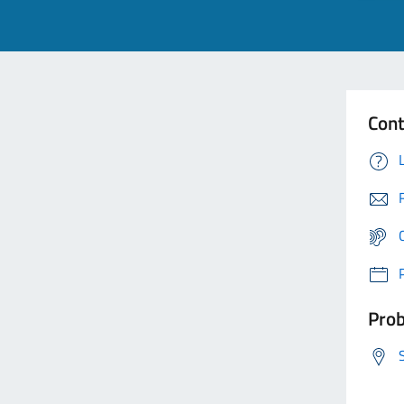
Cont
Prob