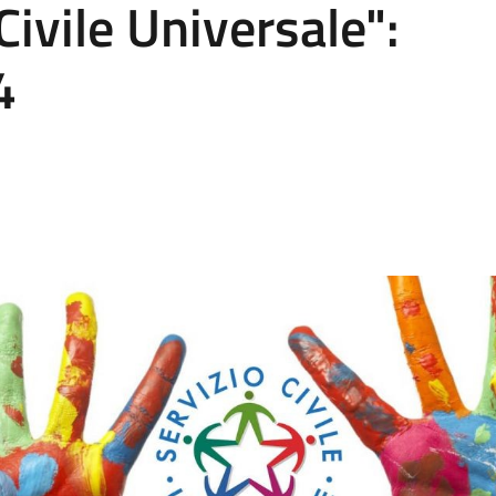
ivile Universale":
4