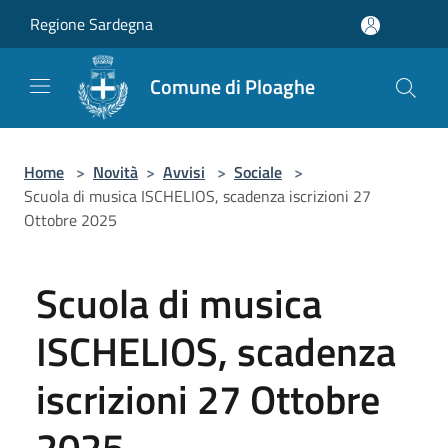
Salta al contenuto principale
Regione Sardegna
Comune di Ploaghe
Home
>
Novità
>
Avvisi
>
Sociale
>
Scuola di musica ISCHELIOS, scadenza iscrizioni 27
Ottobre 2025
Scuola di musica
ISCHELIOS, scadenza
iscrizioni 27 Ottobre
2025