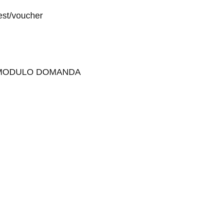
uest/voucher
MODULO
DOMANDA