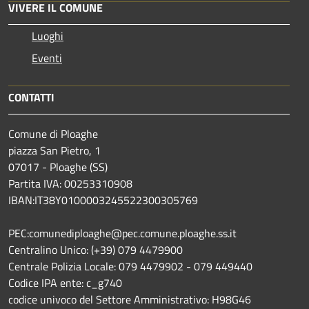
VIVERE IL COMUNE
Luoghi
Eventi
CONTATTI
Comune di Ploaghe
piazza San Pietro, 1
07017 - Ploaghe (SS)
Partita IVA: 00253310908
IBAN:IT38Y0100003245522300305769
PEC:comunediploaghe@pec.comune.ploaghe.ss.it
Centralino Unico: (+39) 079 4479900
Centrale Polizia Locale: 079 4479902 - 079 449440
Codice IPA ente: c_g740
codice univoco del Settore Amministrativo: H98G46