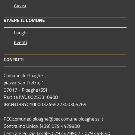
Avvisi
VIVERE IL COMUNE
Luoghi
Eventi
CONTATTI
Comune di Ploaghe
piazza San Pietro, 1
07017 - Ploaghe (SS)
Partita IVA: 00253310908
IBAN:IT38Y0100003245522300305769
PEC:comunediploaghe@pec.comune.ploaghe.ss.it
Centralino Unico: (+39) 079 4479900
Centrale Polizia Locale: 079 4479902 - 079 449440