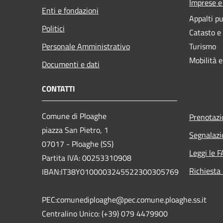
Imprese 
Enti e fondazioni
Appalti pu
Politici
Catasto e
Personale Amministrativo
Turismo
Mobilità e
Documenti e dati
CONTATTI
Comune di Ploaghe
Prenotaz
piazza San Pietro, 1
Segnalazi
07017 - Ploaghe (SS)
Leggi le 
Partita IVA: 00253310908
Richiesta
IBAN:IT38Y0100003245522300305769
PEC:comunediploaghe@pec.comune.ploaghe.ss.it
Centralino Unico: (+39) 079 4479900