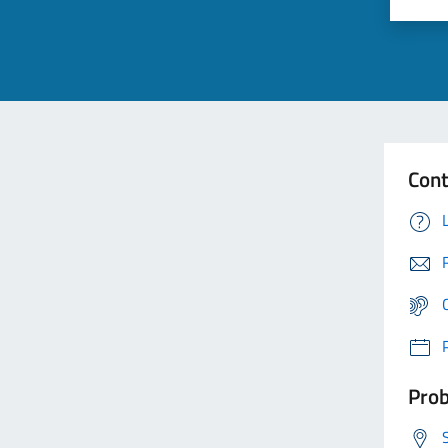
Cont
Prob