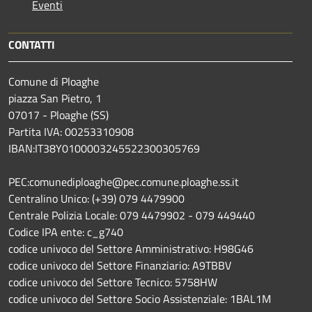
Eventi
CONTATTI
Comune di Ploaghe
piazza San Pietro, 1
07017 - Ploaghe (SS)
Partita IVA: 00253310908
IBAN:IT38Y0100003245522300305769
PEC:comunediploaghe@pec.comune.ploaghe.ss.it
Centralino Unico: (+39) 079 4479900
Centrale Polizia Locale: 079 4479902 - 079 449440
Codice IPA ente: c_g740
codice univoco del Settore Amministrativo: H98G46
codice univoco del Settore Finanziario: A9TBBV
codice univoco del Settore Tecnico: 5758HW
codice univoco del Settore Socio Assistenziale: 1BAL1M